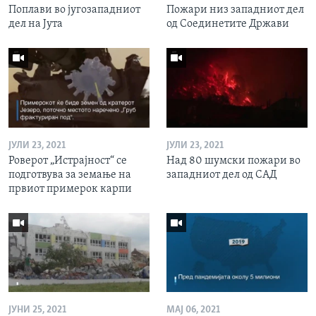
Поплави во југозападниот
Пожари низ западниот дел
дел на Јута
од Соединетите Држави
ЈУЛИ 23, 2021
ЈУЛИ 23, 2021
Роверот „Истрајност“ се
Над 80 шумски пожари во
подготвува за земање на
западниот дел од САД
првиот примерок карпи
ЈУНИ 25, 2021
МАЈ 06, 2021