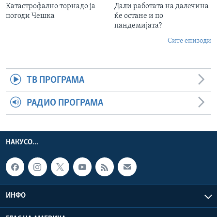
Катастрофално торнадо ја
Дали работата на далечина
погоди Чешка
ќе остане и по
пандемијата?
Сите епизоди
ТВ ПРОГРАМА
РАДИО ПРОГРАМА
НАКУСО...
ИНФО