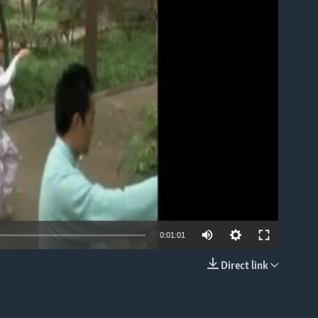
able
0:01:01
Direct link
EMBED