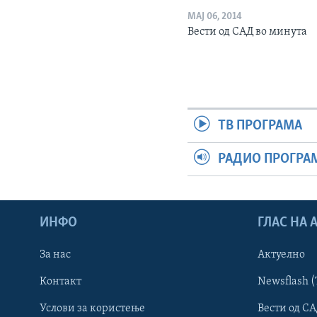
МАЈ 06, 2014
Вести од САД во минута
ТВ ПРОГРАМА
РАДИО ПРОГРА
ИНФО
ГЛАС НА
За нас
Актуелно
Контакт
Newsflash (
Learning English
Услови за користење
Вести од СА