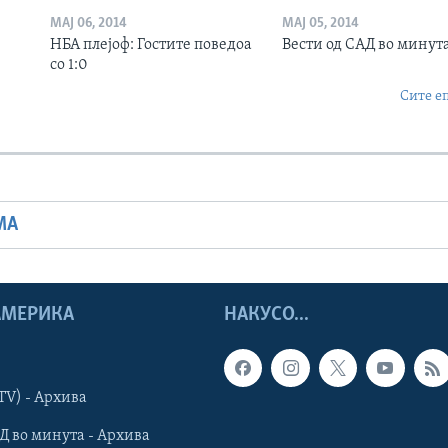
МАЈ 06, 2014
МАЈ 05, 2014
НБА плејоф: Гостите поведоа
Вести од САД во минут
со 1:0
Сите е
МА
 АМЕРИКА
НАКУСО...
TV) - Архива
Д во минута - Архива