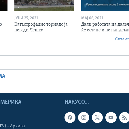
ЈУНИ 25, 2021
МАЈ 06, 2021
о
Катастрофално торнадо ја
Дали работата на дале
погоди Чешка
ќе остане и по пандеми
Сите е
МА
 АМЕРИКА
НАКУСО...
TV) - Архива