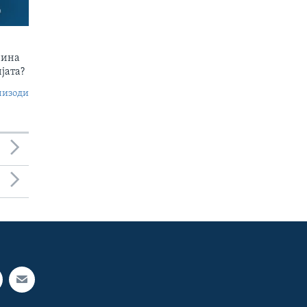
чина
јата?
пизоди