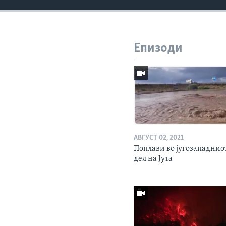
Епизоди
АВГУСТ 02, 2021
Поплави во југозападнио
дел на Јута