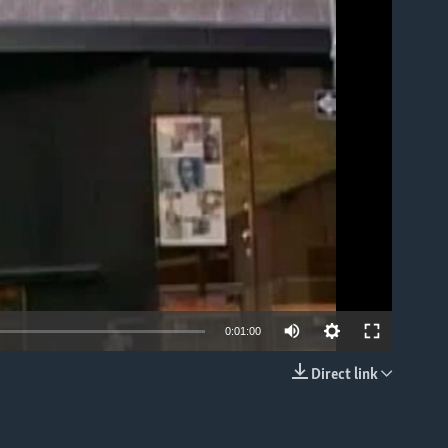
able
0:01:00
Direct link
EMBED