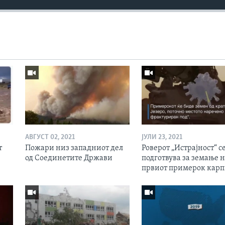
АВГУСТ 02, 2021
ЈУЛИ 23, 2021
т
Пожари низ западниот дел
Роверот „Истрајност“ с
од Соединетите Држави
подготвува за земање 
првиот примерок кар