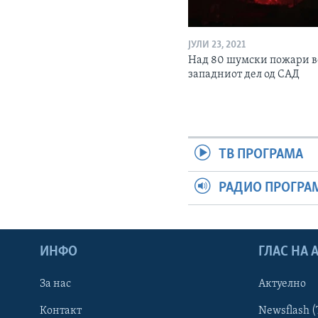
ЈУЛИ 23, 2021
Над 80 шумски пожари в
западниот дел од САД
ТВ ПРОГРАМА
РАДИО ПРОГРА
ИНФО
ГЛАС НА
За нас
Актуелно
Контакт
Newsflash (