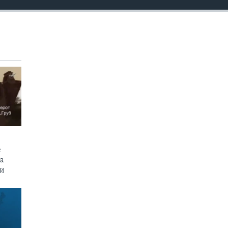
е
на
пи