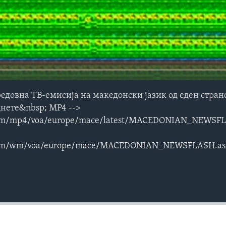
редовна ТВ-емисија на македонски јазик од еден стран
нете&nbsp; MP4 -->
com/mp4/voa/europe/mace/latest/MACEDONIAN_NEWSF
.com/wm/voa/europe/mace/MACEDONIAN_NEWSFLASH.as