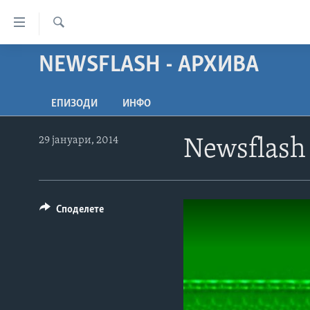
Линкови
за
Search
пристапност
NEWSFLASH - АРХИВА
ДОМА
Премини
РУБРИКИ
на
ЕПИЗОДИ
ИНФО
ФОТОГАЛЕРИИ
главната
САД
содржина
ДОКУМЕНТАРЦИ
МАКЕДОНИЈА
29 јануари, 2014
Newsflash
Премини
АРХИВИРАНА ПРОГРАМА
СВЕТ
до
страната
ЗА НАС
ЕКОНОМИЈА
NEWSFLASH - АРХИВА
за
Споделете
ПОЛИТИКА
ВЕСТИ ОД САД ВО МИНУТА -
навигација
АРХИВА
Пребарувај
ЗДРАВЈЕ
ИЗБОРИ ВО САД 2020 - АРХИВА
НАУКА
УМЕТНОСТ И ЗАБАВА