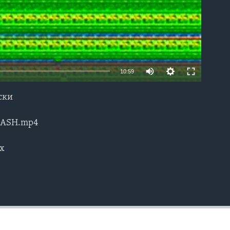
10:59
ски
EMBED
LASH.mp4
x