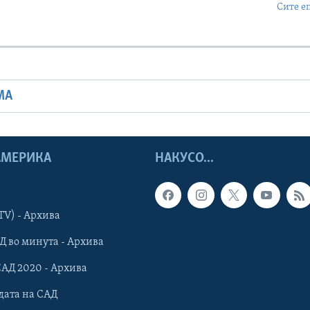
Сите е
МА
 АМЕРИКА
НАКУСО...
TV) - Архива
Д во минута - Архива
САД 2020 - Архива
дата на САД