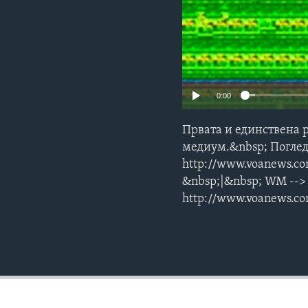
0:00
Првата и единствена 
медиум.&nbsp; Поглед
http://www.voanews.
&nbsp;|&nbsp; WM -->
http://www.voanews