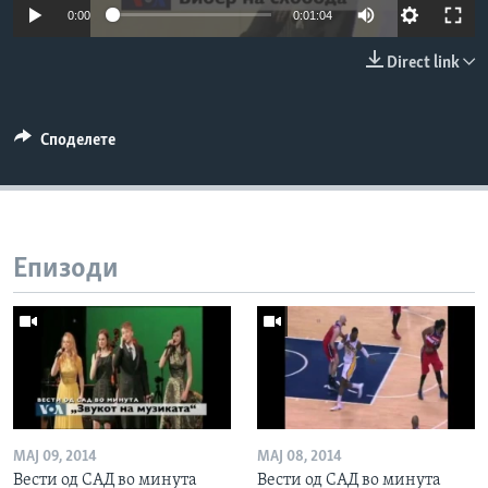
0:00
0:01:04
ИНТЕРВЈУА
Јазици
Direct link
Споделете
Епизоди
МАЈ 09, 2014
МАЈ 08, 2014
Вести од САД во минута
Вести од САД во минута