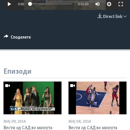
0:00
0:01:03
ИНТЕРВЈУА
Јазици
Direct link
Споделете
Епизоди
МАЈ 09, 2014
МАЈ 08, 2014
Вести од САД во минута
Вести од САД во минута