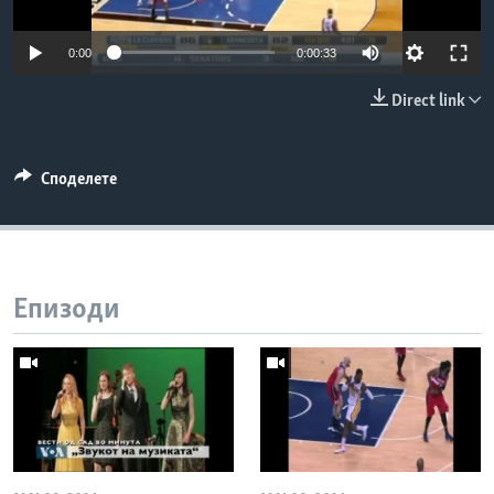
ИНТЕРВЈУА
Јазици
0:00
0:00:33
Direct link
Споделете
Епизоди