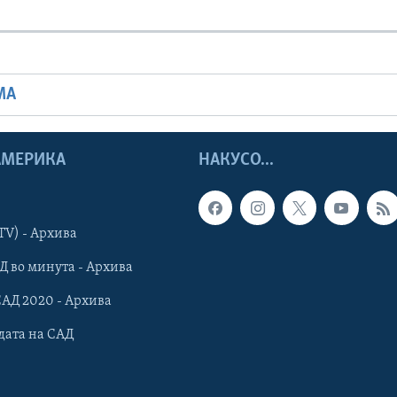
МА
 АМЕРИКА
НАКУСО...
TV) - Архива
Д во минута - Архива
САД 2020 - Архива
дата на САД