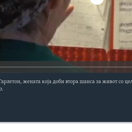
Тарлетон, жената која доби втора шанса за живот со це
о.