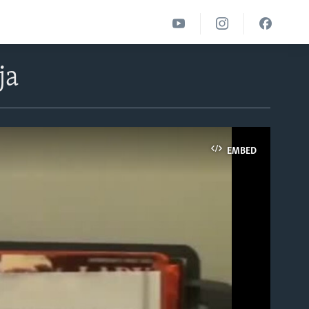
ја
EMBED
able