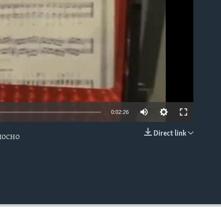
0:02:26
Direct link
лосно
EMBED