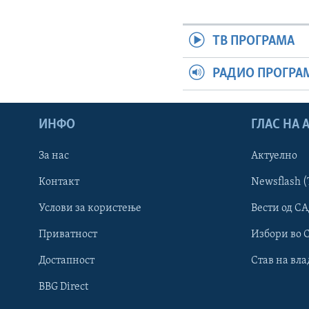
ТВ ПРОГРАМА
РАДИО ПРОГРА
ИНФО
ГЛАС НА
За нас
Актуелно
Контакт
Newsflash (
Learning English
Услови за користење
Вести од СА
Приватност
Избори во 
НАКУСО...
Достапност
Став на вла
BBG Direct
Јазици