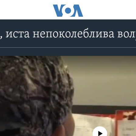
, иста непоколеблива вол
No media source currently avail