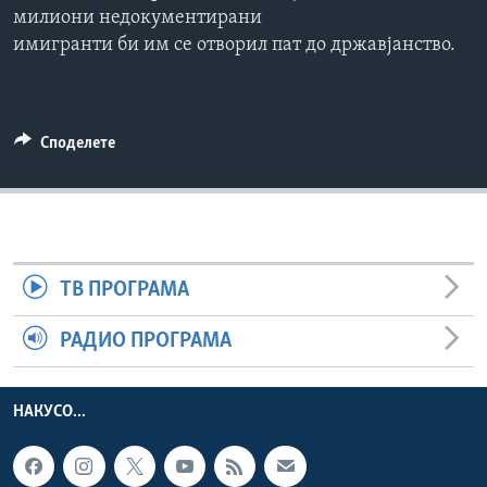
милиони недокументирани
ИНТЕРВЈУА
Јазици
имигранти би им се отворил пат до државјанство.
Споделете
ТВ ПРОГРАМА
РАДИО ПРОГРАМА
НАКУСО...