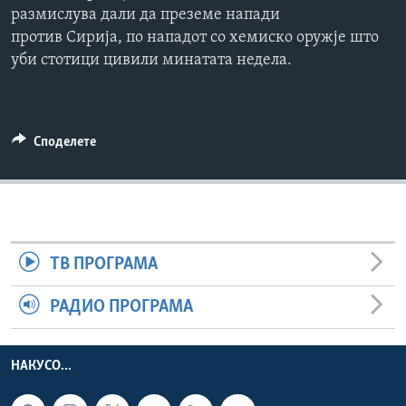
размислува дали да преземе напади
ИНТЕРВЈУА
Јазици
против Сирија, по нападот со хемиско оружје што
уби стотици цивили минатата недела.
Споделете
ТВ ПРОГРАМА
РАДИО ПРОГРАМА
НАКУСО...