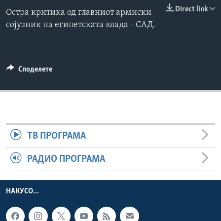
Direct link
ИНТЕРВЈУА
Остра критика од главниот армиски
Јазици
сојузник на египетската влада - САД.
Споделете
ТВ ПРОГРАМА
РАДИО ПРОГРАМА
НАКУСО...