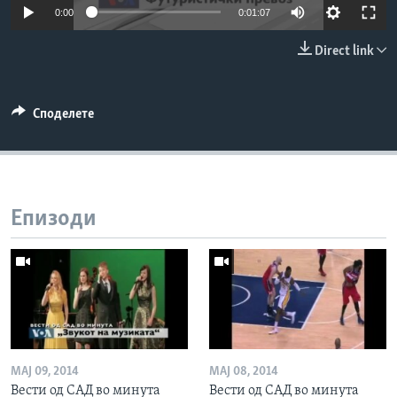
0:00
0:01:07
ИНТЕРВЈУА
Јазици
Direct link
Споделете
Епизоди
МАЈ 09, 2014
МАЈ 08, 2014
Вести од САД во минута
Вести од САД во минута