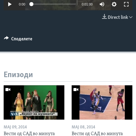
0:00
0:01:00
ИНТЕРВЈУА
Јазици
Direct link
Споделете
Епизоди
МАЈ 09, 2014
МАЈ 08, 2014
Вести од САД во минута
Вести од САД во минута