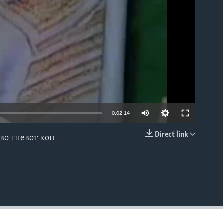
0:02:14
Direct link
во гневот кон
EMBED