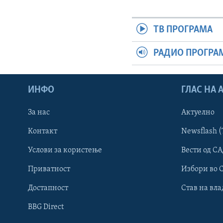
ТВ ПРОГРАМА
РАДИО ПРОГРА
ИНФО
ГЛАС НА
За нас
Актуелно
Контакт
Newsflash (
Learning English
Услови за користење
Вести од СА
Приватност
Избори во 
НАКУСО...
Достапност
Став на вла
BBG Direct
Јазици