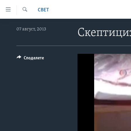
Линкови
СВЕТ
за
Search
пристапност
ДОМА
07 август, 2013
Скептици
Премини
РУБРИКИ
на
ФОТОГАЛЕРИИ
главната
САД
содржина
ДОКУМЕНТАРЦИ
МАКЕДОНИЈА
Споделете
Премини
АРХИВИРАНА ПРОГРАМА
СВЕТ
до
страната
ЗА НАС
ЕКОНОМИЈА
NEWSFLASH - АРХИВА
за
ПОЛИТИКА
ВЕСТИ ОД САД ВО МИНУТА -
навигација
АРХИВА
Пребарувај
ЗДРАВЈЕ
ИЗБОРИ ВО САД 2020 - АРХИВА
НАУКА
УМЕТНОСТ И ЗАБАВА