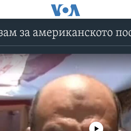
зам за американското п
No media source currently avail