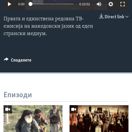
0:00
0:10:52
ИНТЕРВЈУА
Јазици
Direct link
Првата и единствена редовна ТВ-
емисија на македонски јазик од еден
странски медиум.
Споделете
Епизоди