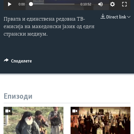
0:00
0:10:52
ИНТЕРВЈУА
Јазици
Direct link
Првата и единствена редовна ТВ-
емисија на македонски јазик од еден
странски медиум.
Споделете
Епизоди