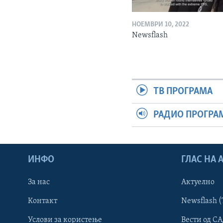
НОЕМВРИ 10, 2022
Newsflash
ТВ ПРОГРАМА
РАДИО ПРОГРА
ИНФО
ГЛАС НА
За нас
Актуелно
Контакт
Newsflash (
Learning English
Услови за користење
Вести од СА