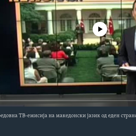
No media source currently avail
редовна ТВ-емисија на македонски јазик од еден стра