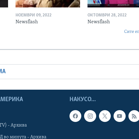
НОЕМВРИ 09, 2022
ОКТОМВРИ 28, 2022
Newsflash
Newsflash
Сите е
МА
 АМЕРИКА
НАКУСО...
TV) - Архива
Д во минута - Архива