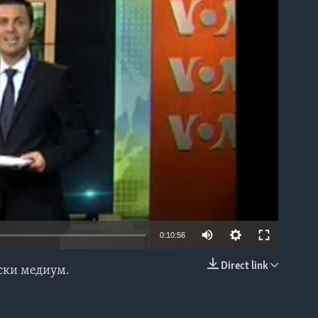
able
0:10:56
Direct link
нски медиум.
EMBED