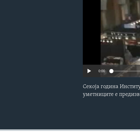
ИНТЕРВЈУА
0:00
Секоја година Инстит
уметниците е предизви