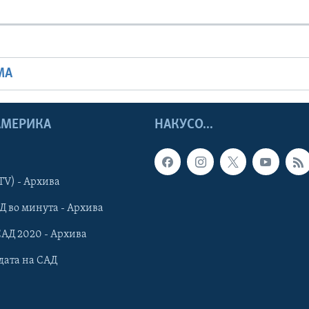
МА
 АМЕРИКА
НАКУСО...
TV) - Архива
Д во минута - Архива
САД 2020 - Архива
дата на САД