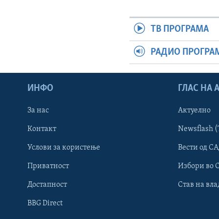
ТВ ПРОГРАМА
РАДИО ПРОГРА
ИНФО
ГЛАС НА
За нас
Актуелно
Контакт
Newsflash (
Learning English
Услови за користење
Вести од СА
Приватност
Избори во 
НАКУСО...
Достапност
Став на вла
BBG Direct
Јазици