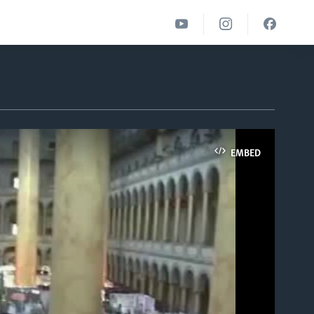
EMBED
able