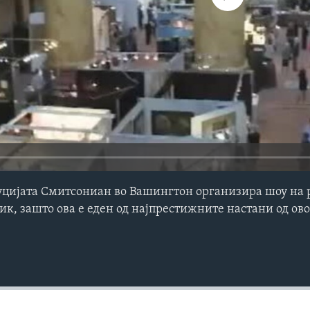
уцијата Смитсониан во Вашингтон организира шоу на 
к, зашто ова е еден од најпрестижните настани од ово