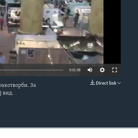
0:01:38
Direct link
ракотворби. За
EMBED
ј вид.