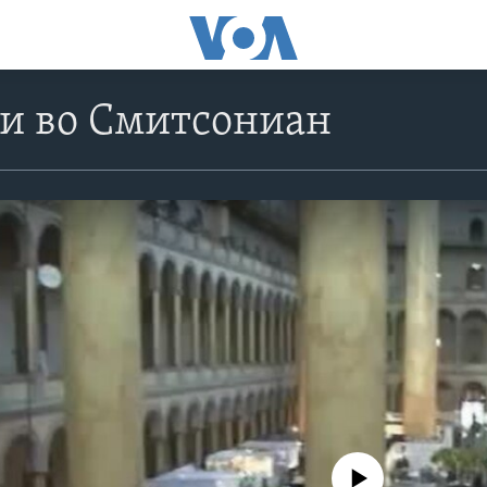
би во Смитсониан
No media source currently avail