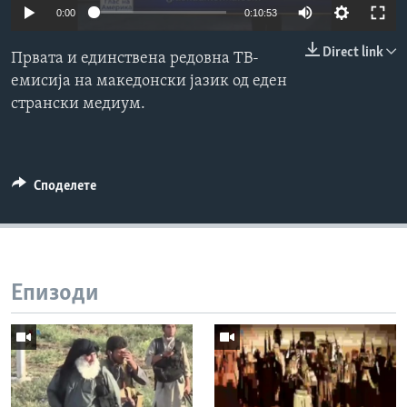
0:00
0:10:53
ИНТЕРВЈУА
Јазици
Direct link
Првата и единствена редовна ТВ-
емисија на македонски јазик од еден
странски медиум.
Споделете
Епизоди