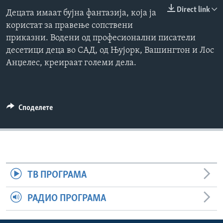
ИНТЕРВЈУА
Direct link
Децата имаат бујна фантазија, која ја
Јазици
користат за правење сопствени
приказни. Водени од професионални писатели
десетици деца во САД, од Њујорк, Вашингтон и Лос
Анџелес, креираат големи дела.
Споделете
ТВ ПРОГРАМА
РАДИО ПРОГРАМА