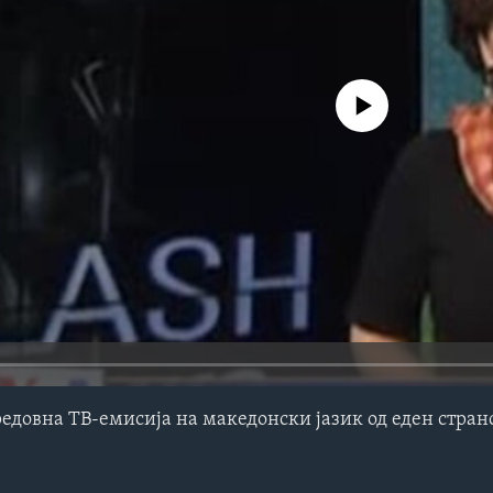
No media source currently avail
редовна ТВ-емисија на македонски јазик од еден стра