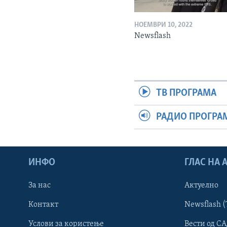
НОЕМВРИ 10, 2022
Newsflash
ТВ ПРОГРАМА
РАДИО ПРОГРА
ИНФО
ГЛАС НА
За нас
Актуелно
Контакт
Newsflash (
Learning English
Услови за користење
Вести од СА