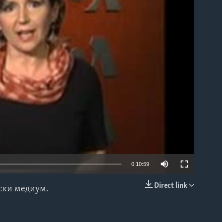
able
0:10:59
Direct link
нски медиум.
EMBED