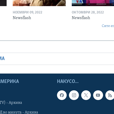
НОЕМВРИ 09, 2022
ОКТОМВРИ 28, 2022
Newsflash
Newsflash
Сите е
МА
 АМЕРИКА
НАКУСО...
TV) - Архива
Д во минута - Архива