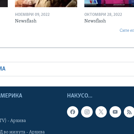
НОЕМВРИ 09, 2022
ОКТОМВРИ 28, 2022
Newsflash
Newsflash
Сите е
МА
 АМЕРИКА
НАКУСО...
TV) - Архива
Д во минута - Архива