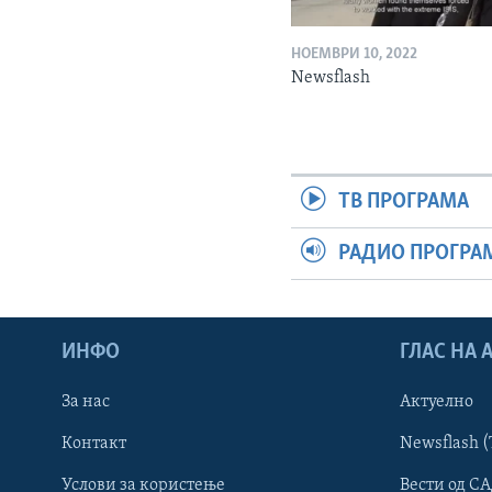
НОЕМВРИ 10, 2022
Newsflash
ТВ ПРОГРАМА
РАДИО ПРОГРА
ИНФО
ГЛАС НА
За нас
Актуелно
Контакт
Newsflash (
Learning English
Услови за користење
Вести од СА