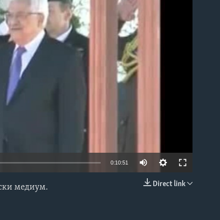
able
0:10:51
Direct link
нски медиум.
EMBED