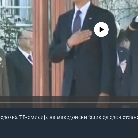
No media source currently avail
редовна ТВ-емисија на македонски јазик од еден стра