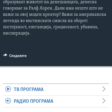
образуваат животот на денешницата, денеска
ИНТЕРВЈУА
говориме за Ралф Лорен. Дали има нешто што не
Јазици
важи за овој моден креатор? Важи за американска
легенда во вистинската смисла на зборот:
постојаност, елеганција, грациозност, убавина,
инспирација.
Споделете
ТВ ПРОГРАМА
РАДИО ПРОГРАМА