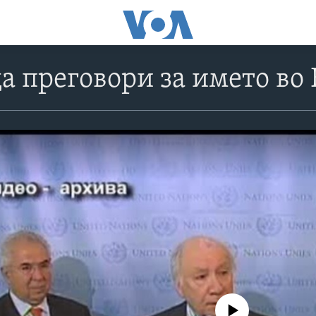
а преговори за името во
No media source currently avail