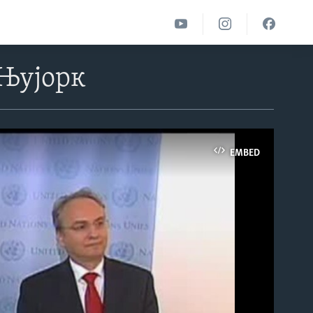
 Њујорк
EMBED
able