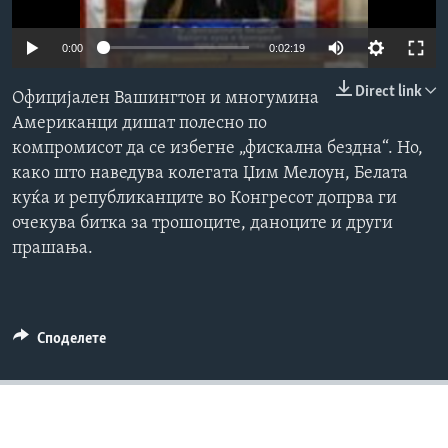
ИНТЕРВЈУА
Јазици
0:00
0:02:19
Direct link
Официјален Вашингтон и многумина
Американци дишат полесно по
компромисот да се избегне „фискална бездна“. Но,
како што наведува колегата Џим Мелоун, Белата
куќа и републиканците во Конгресот допрва ги
очекува битка за трошоците, даноците и други
прашања.
Споделете