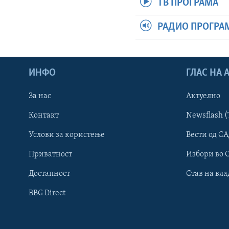
ТВ ПРОГРАМА
РАДИО ПРОГРА
ИНФО
ГЛАС НА
За нас
Актуелно
Контакт
Newsflash (
Learning English
Услови за користење
Вести од СА
Приватност
Избори во 
НАКУСО...
Достапност
Став на вла
BBG Direct
Јазици