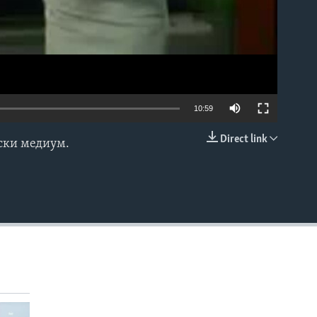
10:59
Direct link
нски медиум.
EMBED