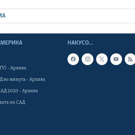
МА
 АМЕРИКА
НАКУСО...
TV) - Архива
Д во минута - Архива
САД 2020 - Архива
дата на САД