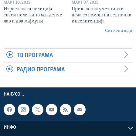
МАРТ 10, 2025
МАРТ 07, 2025
Израелската полиција
Прикажани уметнички
спаси нелегално младенче
дела со помош на вештачка
лав и два мајмуни
интелигенција
Сите епизоди
ТВ ПРОГРАМА
РАДИО ПРОГРАМА
НАКУСО...
ИНФО