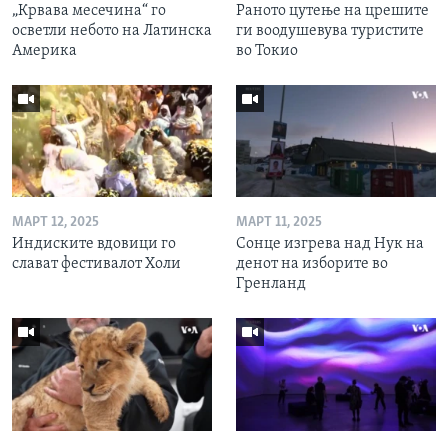
„Крвава месечина“ го
Раното цутење на црешите
осветли небото на Латинска
ги воодушевува туристите
Америка
во Токио
МАРТ 12, 2025
МАРТ 11, 2025
Индиските вдовици го
Сонце изгрева над Нук на
слават фестивалот Холи
денот на изборите во
Гренланд