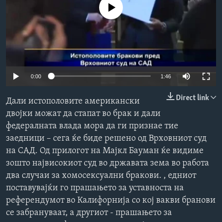
No media source currently available
ИНТЕРВЈУА
Јазици
0:00
1:46
Direct link
Дали истополовите американски
двојки можат да стапат во брак и дали
федералната влада мора да ги признае тие
заедници – сега ќе биде решено од Врховниот суд
на САД. Од прилогот на Мајкл Бауман ќе видиме
зошто највисокиот суд во државата зема во работа
два случаи за хомосексуални бракови. , едниот
поставувајќи го прашањето за уставноста на
референдумот во Калифорнија со кој вакви бранови
се забрануваат, а другиот - прашањето за