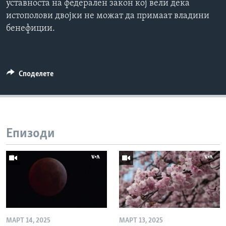
уставноста на федерален закон кој вели дека
истополови двојки не можат да примаат владини
бенефиции.
Споделете
Епизоди
МАРТ 14, 2025
МАРТ 13, 2025