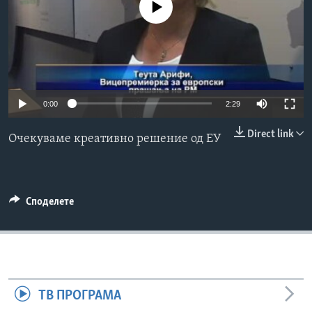
No media source currently available
ИНТЕРВЈУА
Јазици
0:00
2:29
Direct link
Очекуваме креативно решение од ЕУ
Споделете
ТВ ПРОГРАМА