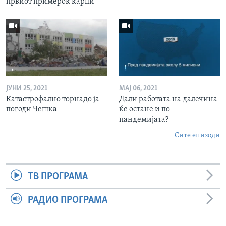
првиот примерок карпи
ЈУНИ 25, 2021
МАЈ 06, 2021
Катастрофално торнадо ја
Дали работата на далечина
погоди Чешка
ќе остане и по
пандемијата?
Сите епизоди
ТВ ПРОГРАМА
РАДИО ПРОГРАМА