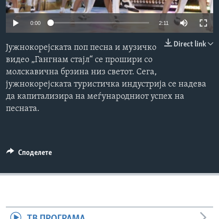
ИНТЕРВЈУА
Јазици
0:00
2:11
Direct link
Јужнокорејската поп песна и музичко
видео „Гангнам стајл“ се прошири со
молскавична брзина низ светот. Сега,
јужнокорејската туристичка индустрија се надева
да капитализира на меѓународниот успех на
песната.
Споделете
ТВ ПРОГРАМА