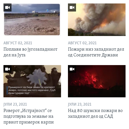
АВГУСТ 02, 2021
АВГУСТ 02, 2021
Поплави во југозападниот
Пожари низ западниот дел
дел на Јута
од Соединетите Држави
ЈУЛИ 23, 2021
ЈУЛИ 23, 2021
Роверот „Истрајност“ се
Над 80 шумски пожари во
подготвува за земање на
западниот дел од САД
првиот примерок карпи