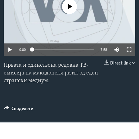
ИНТЕРВЈУА
No media source currently available
Јазици
0:00
7:58
Direct link
Првата и единствена редовна ТВ-
емисија на македонски јазик од еден
странски медиум.
Споделете