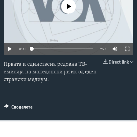
ИНТЕРВЈУА
No media source currently available
Јазици
0:00
7:59
Direct link
Првата и единствена редовна ТВ-
емисија на македонски јазик од еден
странски медиум.
Споделете