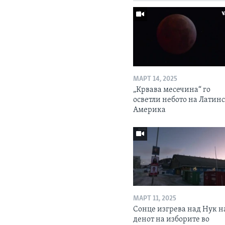
МАРТ 14, 2025
„Крвава месечина“ го
осветли небото на Латин
Америка
МАРТ 11, 2025
Сонце изгрева над Нук н
денот на изборите во