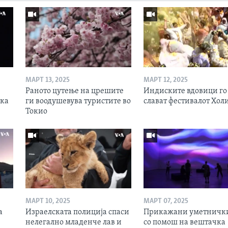
МАРТ 13, 2025
МАРТ 12, 2025
Раното цутење на црешите
Индиските вдовици го
ска
ги воодушевува туристите во
слават фестивалот Хол
Токио
МАРТ 10, 2025
МАРТ 07, 2025
а
Израелската полиција спаси
Прикажани уметнички
нелегално младенче лав и
со помош на вештачка