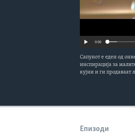
0:00
Сапунот е еден од они
инспирација за малит
кујни и ги продаваат 
Епизоди