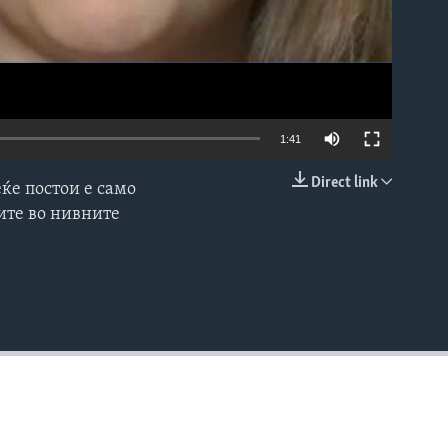
1:41
Direct link
ќе постои е само
EMBED
ите во нивните