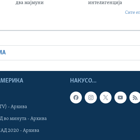
два мајмуни
интелигенција
Сите е
МА
 АМЕРИКА
НАКУСО...
TV) - Архива
Д во минута - Архива
САД 2020 - Архива