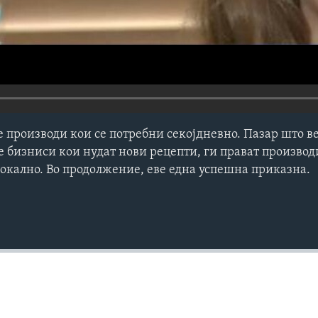
е производи кои се потребни секојдневно. Пазар што ве
е бизниси кои нудат нови рецепти, ги прават производ
локално. Во продолжение, еве една успешна приказна.