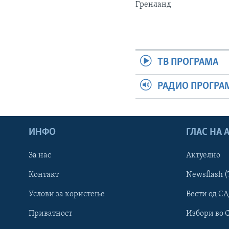
Гренланд
ТВ ПРОГРАМА
РАДИО ПРОГРА
ИНФО
ГЛАС НА
За нас
Актуелно
Контакт
Newsflash (
Learning English
Услови за користење
Вести од СА
Приватност
Избори во 
НАКУСО...