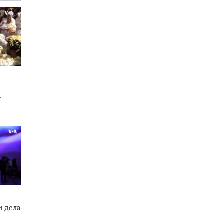
и
 дела