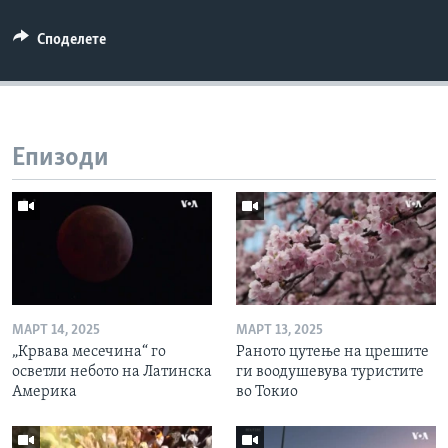
Споделете
Епизоди
МАРТ 14, 2025
МАРТ 13, 2025
„Крвава месечина“ го
Раното цутење на црешите
осветли небото на Латинска
ги воодушевува туристите
Америка
во Токио