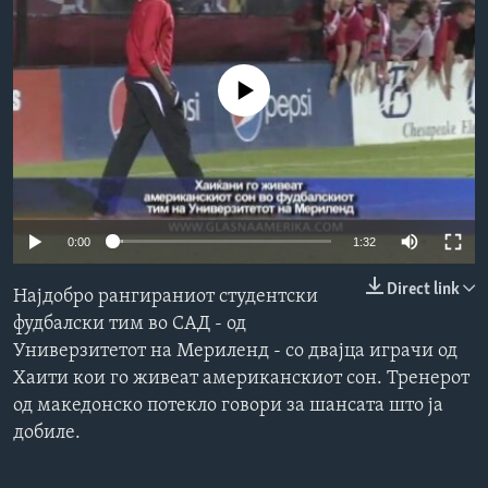
ИНТЕРВЈУА
Јазици
No media source currently available
0:00
1:32
Direct link
Најдобро рангираниот студентски
фудбалски тим во САД - од
Универзитетот на Мериленд - со двајца играчи од
Хаити кои го живеат американскиот сон. Тренерот
од македонско потекло говори за шансата што ја
добиле.