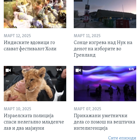
МАРТ 12, 2025
МАРТ 11, 2025
Индиските вдовици го
Сонце изгрева над Нук на
слават фестивалот Холи
денот на изборите во
Гренланд
МАРТ 10, 2025
МАРТ 07, 2025
Израелската полиција
Прикажани уметнички
спаси нелегално младенче
дела со помош на вештачка
лав и два мајмуни
интелигенција
Сите епизоди