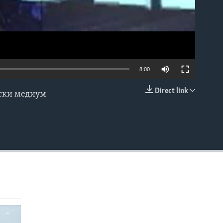
8:00
Direct link
нски медиум
EMBED