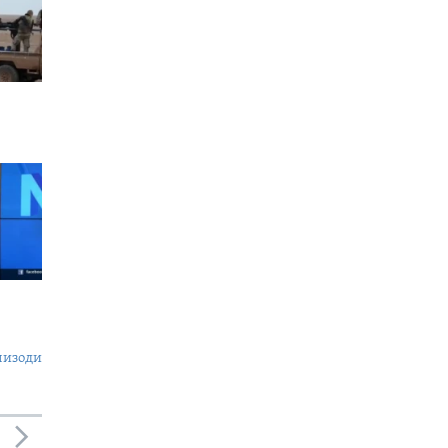
пизоди