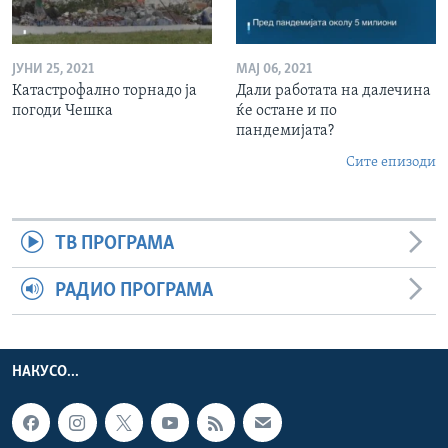
ЈУНИ 25, 2021
МАЈ 06, 2021
Катастрофално торнадо ја
Дали работата на далечина
погоди Чешка
ќе остане и по
пандемијата?
Сите епизоди
ТВ ПРОГРАМА
РАДИО ПРОГРАМА
НАКУСО...