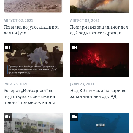
АВГУСТ 02, 2021
АВГУСТ 02, 2021
Поплави во југозападниот
Пожари низ западниот дел
дел на Јута
од Соединетите Држави
ЈУЛИ 23, 2021
ЈУЛИ 23, 2021
Роверот „Истрајност“ се
Над 80 шумски пожари во
подготвува за земање на
западниот дел од САД
првиот примерок карпи