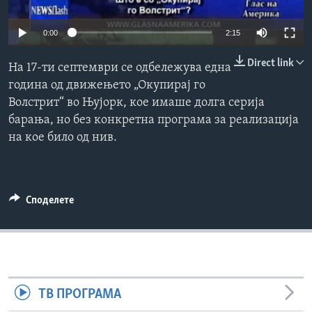
ИНТЕРВЈУА
Јазици
0:00
2:15
Direct link
На 17-ти септември се одбележува една
година од движењето „Окупирај го
Волстрит“ во Њујорк, кое имаше долга серија
барања, но без конкретна програма за реализација
на кое било од нив.
Споделете
ТВ ПРОГРАМА