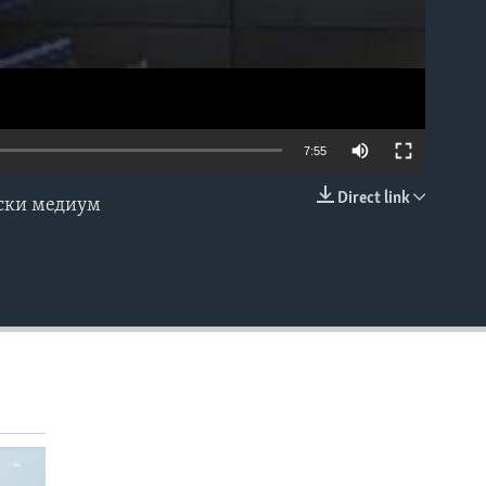
7:55
Direct link
нски медиум
EMBED