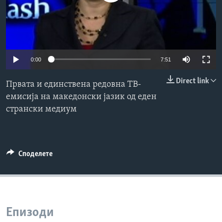
ИНТЕРВЈУА
Јазици
0:00
7:51
Direct link
Првата и единствена редовна ТВ-
емисија на македонски јазик од еден
странски медиум
Споделете
Епизоди