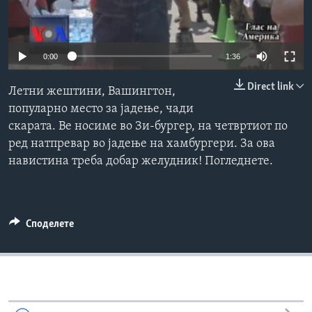
ИНТЕРВЈУА
Јазици
0:00
1:36
Direct link
Летни жештини, Вашингтон,
популарно место за јадење, чади
скарата. Ве носиме во Зи-бургер, на четвртиот по
ред натпревар во јадење на хамбургери. За ова
навистина треба добар желудник! Погледнете.
Споделете