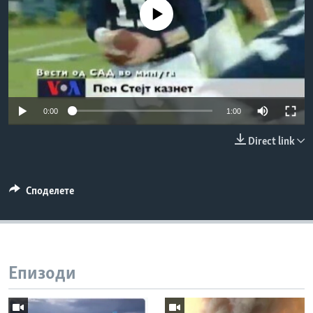
ИНТЕРВЈУА
No media source currently available
Јазици
0:00
1:00
Direct link
Споделете
Епизоди