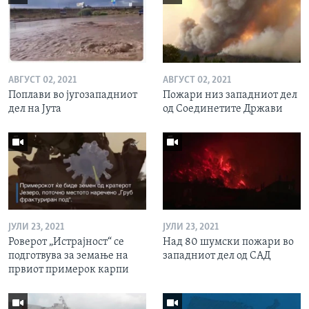
АВГУСТ 02, 2021
АВГУСТ 02, 2021
Поплави во југозападниот
Пожари низ западниот дел
дел на Јута
од Соединетите Држави
ЈУЛИ 23, 2021
ЈУЛИ 23, 2021
Роверот „Истрајност“ се
Над 80 шумски пожари во
подготвува за земање на
западниот дел од САД
првиот примерок карпи