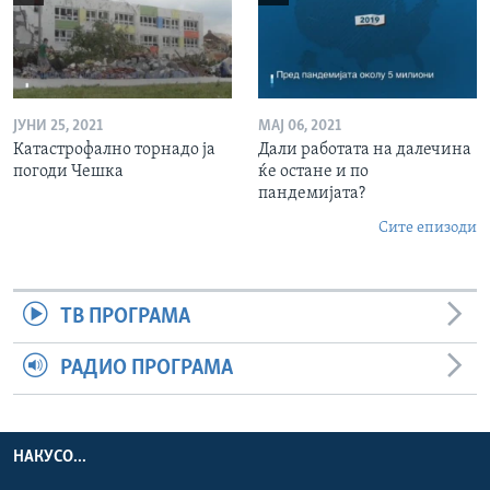
ЈУНИ 25, 2021
МАЈ 06, 2021
Катастрофално торнадо ја
Дали работата на далечина
погоди Чешка
ќе остане и по
пандемијата?
Сите епизоди
ТВ ПРОГРАМА
РАДИО ПРОГРАМА
НАКУСО...