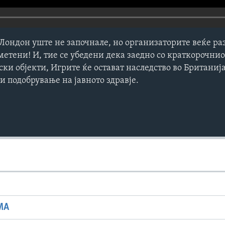
Лондон уште не започнале, но организаторите веќе ра
метени! И, тие се убедени дека заедно со краткорочни
ски објекти, Игрите ќе остават наследство во Британи
 и подобрување на јавното здравје.
МА