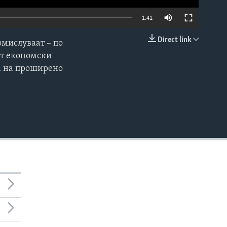
1:41
Direct link
змислуваат – по
EMBED
от економски
ја на проширено