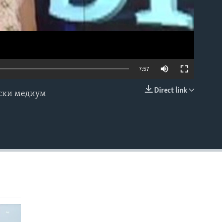
7:57
Direct link
нски медиум
EMBED