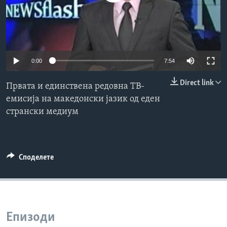
ИНТЕРВЈУА
Јазици
0:00
7:54
Direct link
Првата и единствена редовна ТВ-
емисија на македонски јазик од еден
странски медиум
Споделете
Епизоди