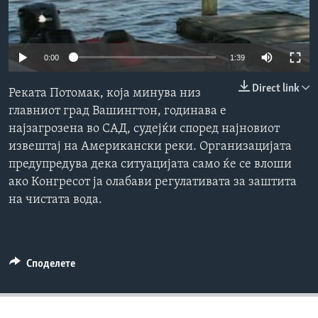
ИНТЕРВЈУА
Јазици
0:00
1:39
Direct link
Реката Потомак, која минува низ
главниот град Вашингтон, годинава е
најзагрозена во САД, судејќи според најновиот
извештај на Американски реки. Организацијата
предупредува дека ситуацијата само ќе се влоши
ако Конгресот ја олабави регулативата за заштита
на чистата вода.
Споделете