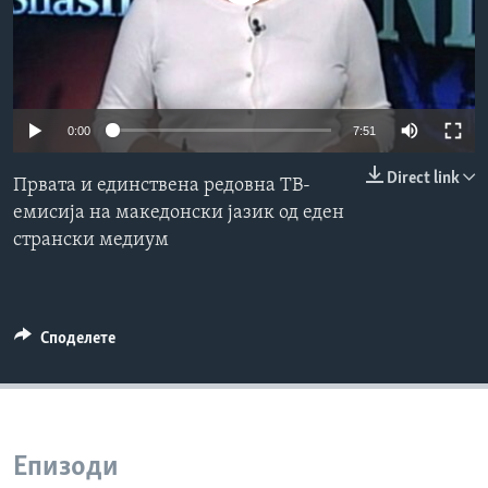
ИНТЕРВЈУА
Јазици
0:00
7:51
Direct link
Првата и единствена редовна ТВ-
емисија на македонски јазик од еден
странски медиум
Споделете
Епизоди