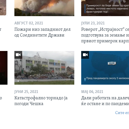
АВГУСТ 02, 2021
ЈУЛИ 23, 2021
т
Пожари низ западниот дел
Роверот „Истрајност“ с
од Соединетите Држави
подготвува за земање 
првиот примерок кар
ЈУНИ 25, 2021
МАЈ 06, 2021
о
Катастрофално торнадо ја
Дали работата на дале
погоди Чешка
ќе остане и по пандеми
Сите е