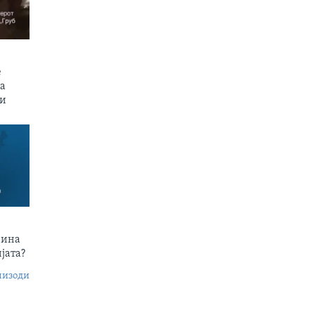
е
на
пи
чина
јата?
пизоди