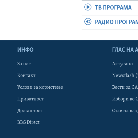
ТВ ПРОГРАМА
РАДИО ПРОГРА
ИНФО
ГЛАС НА
За нас
Актуелно
Контакт
Newsflash (
Learning English
Услови за користење
Вести од СА
Приватност
Избори во 
НАКУСО...
Достапност
Став на вла
BBG Direct
Јазици