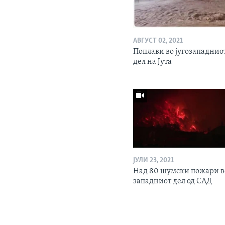
АВГУСТ 02, 2021
Поплави во југозападнио
дел на Јута
ЈУЛИ 23, 2021
Над 80 шумски пожари в
западниот дел од САД