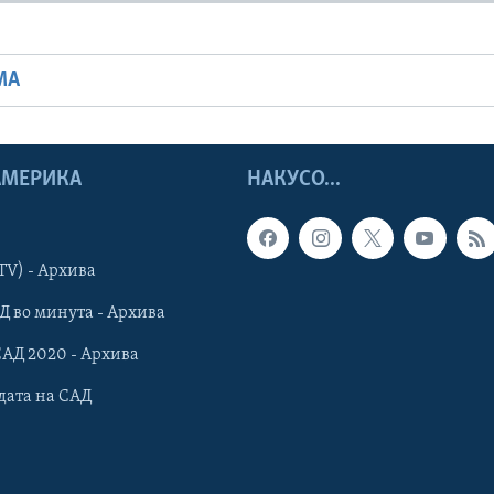
МА
 АМЕРИКА
НАКУСО...
TV) - Архива
Д во минута - Архива
САД 2020 - Архива
дата на САД