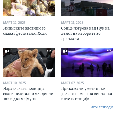
МАРТ 12, 2025
МАРТ 11, 2025
Индиските вдовици го
Сонце изгрева над Нук на
слават фестивалот Холи
денот на изборите во
Гренланд
МАРТ 10, 2025
МАРТ 07, 2025
Израелската полиција
Прикажани уметнички
спаси нелегално младенче
дела со помош на вештачка
лав и два мајмуни
интелигенција
Сите епизоди