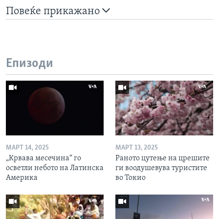
Повеќе прикажано
Епизоди
МАРТ 14, 2025
МАРТ 13, 2025
„Крвава месечина“ го
Раното цутење на црешите
осветли небото на Латинска
ги воодушевува туристите
Америка
во Токио