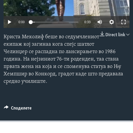
ИНТЕРВЈУА
Јазици
0:00
0:33
Direct link
Криста Меколиф беше во седумчлениот
екипаж кој загинаа кога спејс шатлот
Челинџер се распадна по лансирањето во 1986
година. На нејзиниот 76-ти роденден, таа стана
првата жена на која и се споменува статуа во Њу
Хемпшир во Конкорд, градот каде што предавала
средно училиште.
Споделете