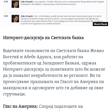
ИНТЕРВЈУА
Јазици
Интернет-дискусија на Светската банка
Водечките економисти на Светската банка Жељко
Богетиќ и Абебе Адунга, кои работат на
проблематиката од Западниот Балкан, одржаа
Интернет-дискусија за политиките што би можеле
да ја намалат невработеноста во регионот. Ви ги
пренесуваме прашањата на Гласот на Америка на
македонски и одговорите што ги добивме од овие
стручњаци.
Глас на Америка:
Според податоците на