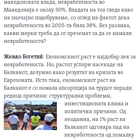
македонската влада, невработеноста во
Македонија е околу 30%. Владата на тоа гледа како
на значајно подобрување, со оглед на фактот дека
невработеноста во 2005-та била 38%. Без разлика,
какви мерки треба да се преземат за да се намали
невработеноста?
Жељко Богетиќ
: Економскиот раст е најдобар лек за
невработеноста. Но, растот успори насекаде на
Балканот, делумно како резултат на кризата во
Еврозоната. Исто така, економскиот раст на
Балканот е со помала апсорпција на трудот поради
редица причини: структурални проблеми,
инвестиционата клима и
политички причини. Од
неодамна, на 1% раст на
Балканот одговара пад на
невработеноста од помалку