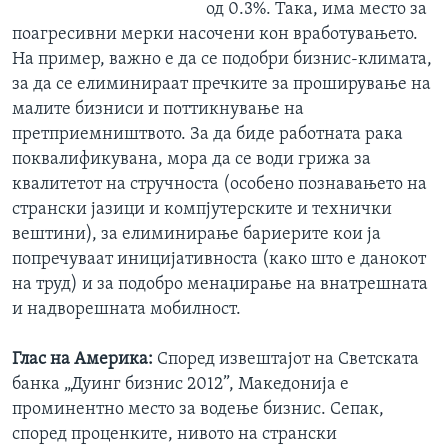
од 0.3%. Така, има место за
поагресивни мерки насочени кон вработувањето.
На пример, важно е да се подобри бизнис-климата,
за да се елиминираат пречките за проширување на
малите бизниси и поттикнување на
претприемништвото. За да биде работната рака
поквалификувана, мора да се води грижа за
квалитетот на стручноста (особено познавањето на
странски јазици и компјутерските и технички
вештини), за елиминирање бариерите кои ја
попречуваат иницијативноста (како што е данокот
на труд) и за подобро менаџирање на внатрешната
и надворешната мобилност.
Глас на Америка:
Според извештајот на Светската
банка „Дуинг бизнис 2012”, Македонија е
проминентно место за водење бизнис. Сепак,
според проценките, нивото на странски