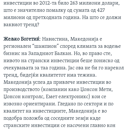
инвестиции во 2012-та било 263 милиони долари,
што е значително помалку од сумата од 427
милиони од претходната година. На што се должи
ваквиот тренд?
Жељко Богетиќ
: Навистина, Македонија е
регионален “шампион” според климата за водење
бизнис на Западниот Балкан. Но, во право сте,
нивото на странски инвестиции беше пониско од
очекувањата за таа година. Јас ова не би го нарекол
тренд, бидејќи квалитетот има тежина.
Македонија успеа да привлече инвестиции во
производството (компании како Џонсон Мети,
Џонсон контролс, Емет електроникс) кои се
извозно ориентирани. Гледано по сектори и по
квалитет на инвестициите, Македонија е во
подобра положба од соседните земји каде
странските инвестиции се насочени главно кон