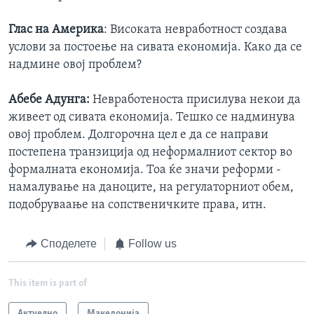
Глас на Америка
: Високата невработност создава
услови за постоење на сивата економија. Како да се
надмине овој проблем?
Абебе Адунга:
Невработеноста присилува некои да
живеет од сивата економија. Тешко се надминува
овој проблем. Долгорочна цел е да се направи
постепена транзиција од неформалниот сектор во
формалната економија. Тоа ќе значи реформи -
намалување на даноците, на регулаторниот обем,
подобруваање на сопственичките права, итн.
Споделете
Follow us
This item is part of
Актуелно
Македонија