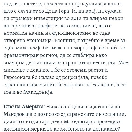
недвижностите, наместо кон продукцијата каков
што е случајот со Црна Гора. И, на крај, на сумата
на странски инвестиции во 2012-та влијаеа некои
внатрешни трансфери на компаниите, што е
нормален начин на функционирање во една
отворена економија. Воопшто, потребно е време за
една мала земја без излез на море, која се наоѓа во
фрагментиран регион, да се етаблира како
значајна дестинација за странски инвестиции. Мое
мислење е дека кога ќе се зголеми растот и
Еврозоната ќе излезе од рецесијата, повеќе
странски инвестиции ќе завршат на Балканот, а со
тоа и во Македонија.
Глас на Америка:
Нивото на девизни дознаки во
Македонија е повисоко од странските инвестиции.
Дали тоа индицира дека Македонија спроведува
вистински мерки во користењето на дознаките?