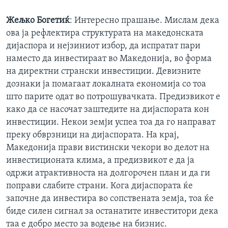
Жељко Богетиќ
: Интересно прашање. Мислам дека
ова ја рефлектира структурата на македонската
дијаспора и нејзиниот избор, да испратат пари
наместо да инвестираат во Македонија, во форма
на директни странски инвестиции. Девизните
дознаки ја помагаат локалната економија со тоа
што парите одат во потрошувачката. Предизвикот е
како да се насочат заштедите на дијаспората кон
инвестиции. Некои земји успеа тоа да го направат
преку обврзници на дијаспората. На крај,
Македонија прави вистински чекори во делот на
инвестиционата клима, а предизвикот е да ја
одржи атрактивноста на долгорочен план и да ги
поправи слабите страни. Кога дијаспората ќе
започне да инвестира во сопствената земја, тоа ќе
биде силен сигнал за останатите инвеститори дека
таа е добро место за водење на бизнис.